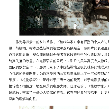
作为导演景一的长片首作，《植物学家》带有强烈的个人表达印
题，与植物、标本这些新颖的视觉母题巧妙结合，使影片的表达生
通过这组影像，观众能体味到创作者在这段旅程中的心路历程，那
纯真失落的致意。在电影语言的呈现上，影片的美学高度令人惊叹
团队的默契合作下，影片记录下了中国新疆地区极其独特的地理风
心挑选的景观图集，为原本质朴的写实故事涂抹上了一层如梦似幻
维度，《植物学家》中那种对于广袤土地的凝视、对于光影质感的
兰等擅长拍摄这一地区风景的电影大师。佳作在前，《植物学家》
锐笔触，交出了一份令人赞叹的答卷。它在与经典的共鸣中，让更
深刻的理解与向往。