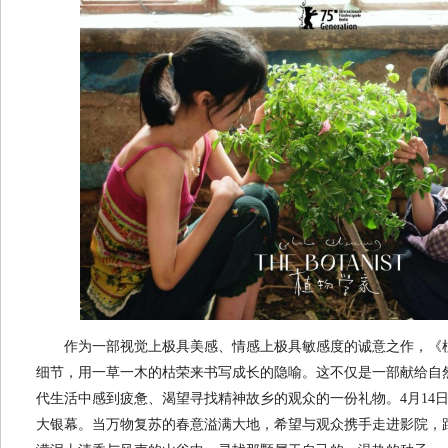
作为一部视觉上极具美感、情感上极具敏感度的诚意之作，《
细节，用一草一木的枯荣来书写成长的隐喻。这不仅是一部献给自
代生活中感到疲惫、渴望寻找精神故乡的观众的一份礼物。4月14
大银幕。当万物复苏的春意溢满大地，希望与观众携手走进影院，