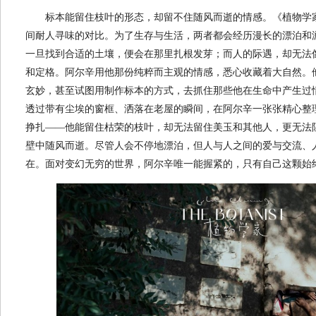
标本能留住枝叶的形态，却留不住随风而逝的情感。《植物学
间耐人寻味的对比。为了生存与生活，两者都会经历漫长的漂泊和
一旦找到合适的土壤，便会在那里扎根发芽；而人的际遇，却无法
和定格。阿尔辛用他那份纯粹而主观的情感，悉心收藏着大自然。
玄妙，甚至试图用制作标本的方式，去抓住那些他在生命中产生过
透过带有尘埃的窗框、洒落在老屋的瞬间，在阿尔辛一张张精心整
挣扎——他能留住枯荣的枝叶，却无法留住美玉和其他人，更无法
壁中随风而逝。尽管人会不停地漂泊，但人与人之间的爱与交流、
在。面对变幻无穷的世界，阿尔辛唯一能握紧的，只有自己这颗始