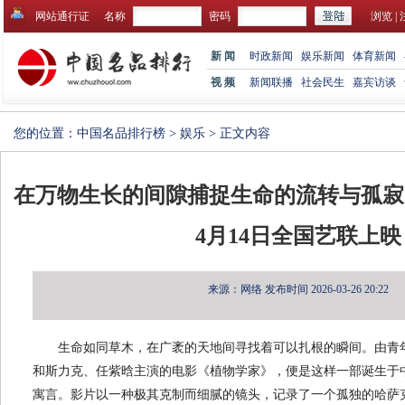
网站通行证
名称
密码
浏览
|
新 闻
时政新闻
娱乐新闻
体育新闻
视 频
新闻联播
社会民生
嘉宾访谈
您的位置：
中国名品排行榜
>
娱乐
> 正文内容
在万物生长的间隙捕捉生命的流转与孤寂
4月14日全国艺联上映
来源：网络
发布时间 2026-03-26 20:22
生命如同草木，在广袤的天地间寻找着可以扎根的瞬间。由青
和斯力克、任紫晗主演的电影《植物学家》，便是这样一部诞生于
寓言。影片以一种极其克制而细腻的镜头，记录了一个孤独的哈萨