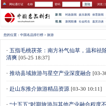
网站通行证
名称
密码
浏览
|
新 闻
时政新闻
娱乐新闻
体育新闻
视 频
新闻联播
社会民生
嘉宾访谈
您的位置：
中国名品排行榜
>
旅游
·
五指毛桃茯茶：南方补气仙草，温和祛
清爽
[05-25 18:37]
·
推动县域旅游与星空产业深度融合
[03-3
·
赴山东推介旅游精品资源
[03-30 10:11]
·
“十五五”时期旅游与其他产业融合程度